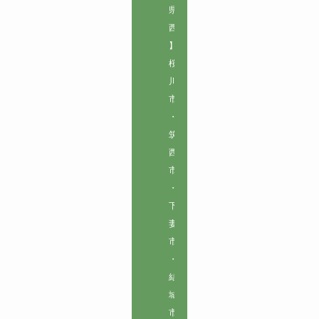
県
西
】

桜
川
市
・
筑
西
市
・
下
妻
市
・
結
城
市