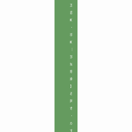
五
霞
町
・
境
町

【
茨
城
県
南
】

石
岡
市
・
か
す