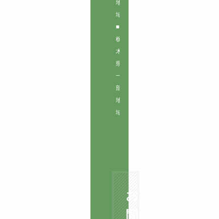
地
域
■
栃
木
県
一
部
地
域
お
問