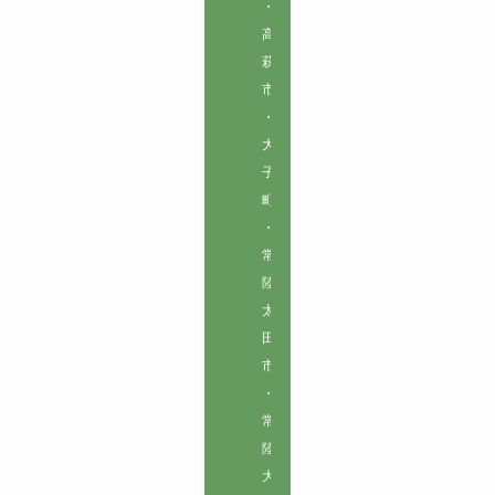
・
高
萩
市
・
大
子
町
・
常
陸
太
田
市
・
常
陸
大