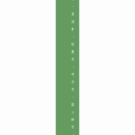
・
美
浦
村
・
稲
敷
市
・
牛
久
市
・
龍
ヶ
崎
市
・