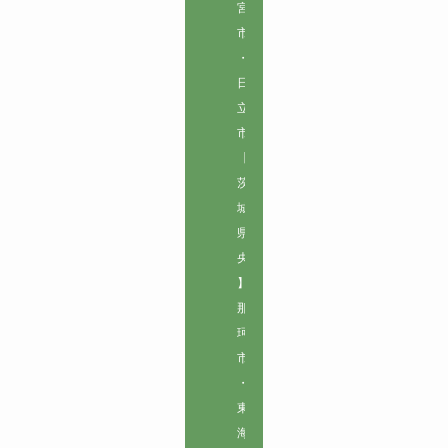
宮
市
・
日
立
市

【
茨
城
県
央
】

那
珂
市
・
東
海