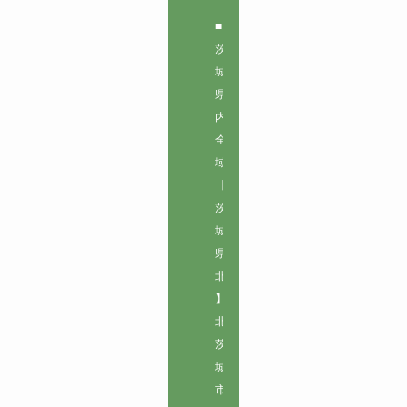
■
茨
城
県
内
全
域
【
茨
城
県
北
】

北
茨
城
市