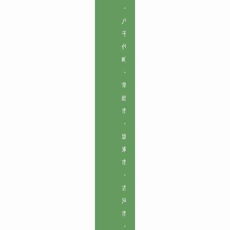
・
八
千
代
町
・
常
総
市
・
坂
東
市
・
古
河
市
・