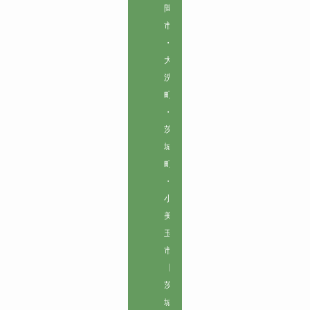
間
市
・
大
洗
町
・
茨
城
町
・
小
美
玉
市

【
茨
城