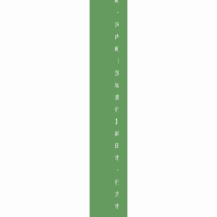
町
・
河
内
町

【
茨
城
鹿
行
】

鉾
田
市
・
行
方
市