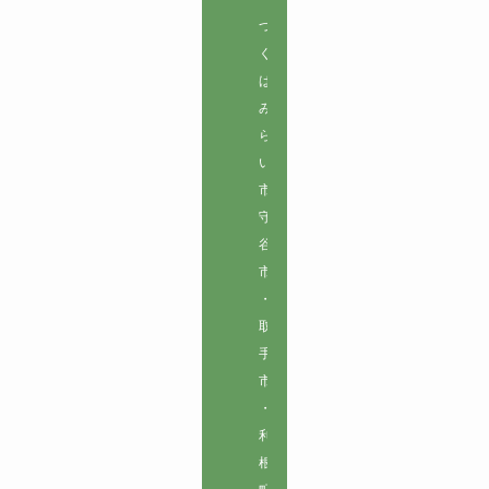
つ
く
ば
み
ら
い
市

守
谷
市
・
取
手
市
・
利
根