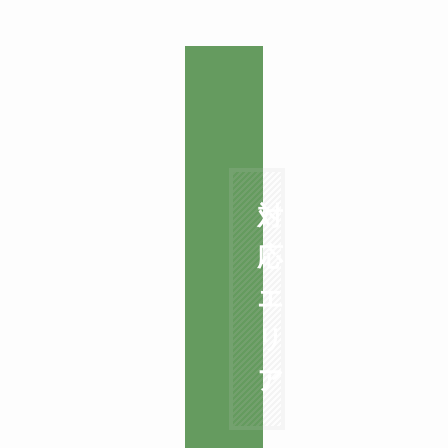
対
応
エ
リ
ア