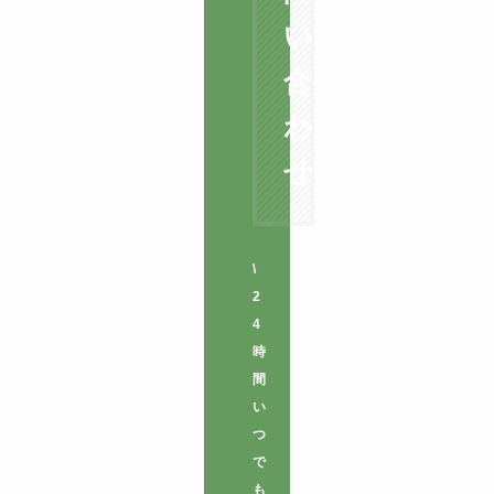
い
合
わ
せ
\
2
4
時
間
い
つ
で
も