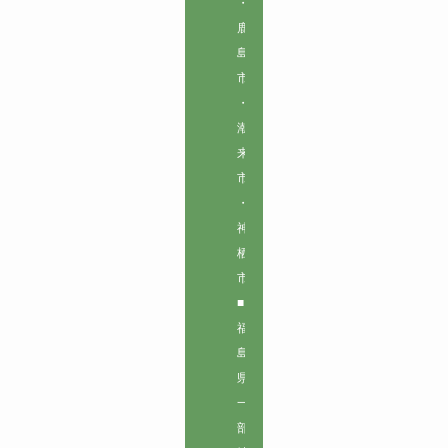
・
鹿
島
市
・
潮
来
市
・
神
栖
市

■
福
島
県
一
部