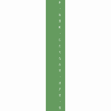
村
・
城
里
町
・
ひ
た
ち
な
か
市
・
水
戸
市
・
笠