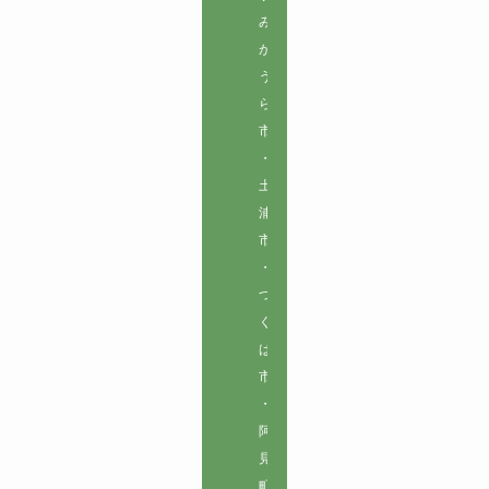
み
が
う
ら
市
・
土
浦
市
・
つ
く
ば
市
・
阿
見
町