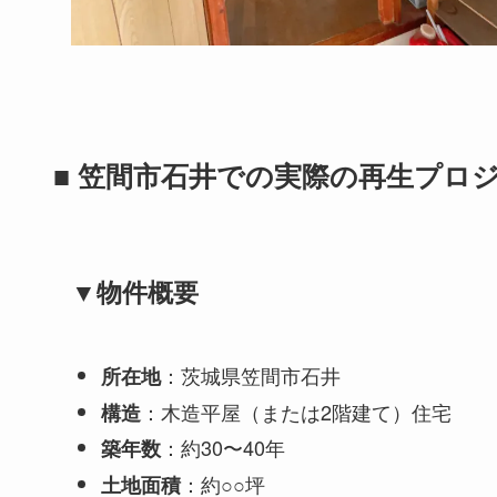
■ 笠間市石井での実際の再生プロ
▼物件概要
：茨城県笠間市石井
所在地
：木造平屋（または2階建て）住宅
構造
：約30〜40年
築年数
：約○○坪
土地面積