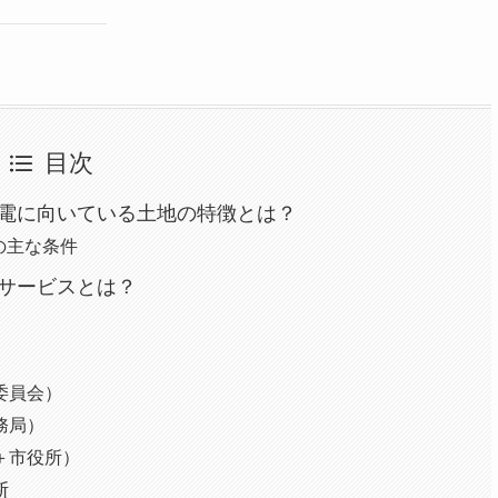
目次
発電に向いている土地の特徴とは？
の主な条件
定サービスとは？
委員会）
務局）
＋市役所）
断