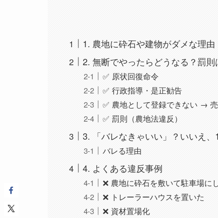
1. 農地に砕石や建物がダメな理
2. 無断でやったらどうなる？罰則
✅ 原状回復命令
✅ 行政指導・是正勧告
✅ 農地として登録できない → 
✅ 罰則（農地法違反）
3. 「バレなきゃいい」？いいえ、
バレる理由
4. よくある違反事例
❌ 農地に砕石を敷いて駐車場に
❌ トレーラーハウスを置いた
❌ 資材置場化