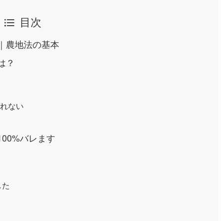
目次
由｜農地法の基本
は？
売れない
100%バレます
した