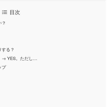
目次
か？
りする？
→ YES。ただし…
ップ