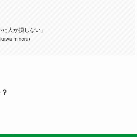
いた人が損しない」
a minoru)
か？