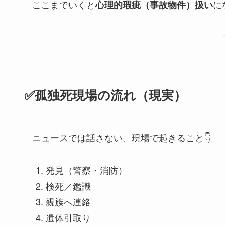
ここまでいくと
に
心理的瑕疵（事故物件）扱い
✅孤独死現場の流れ（現実）
ニュースでは話さない、現場で起きること👇
発見（警察・消防）
検死／鑑識
親族へ連絡
遺体引取り