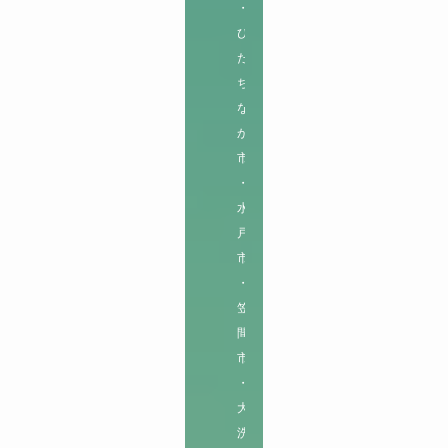
・
ひ
た
ち
な
か
市
・
水
戸
市
・
笠
間
市
・
大
洗