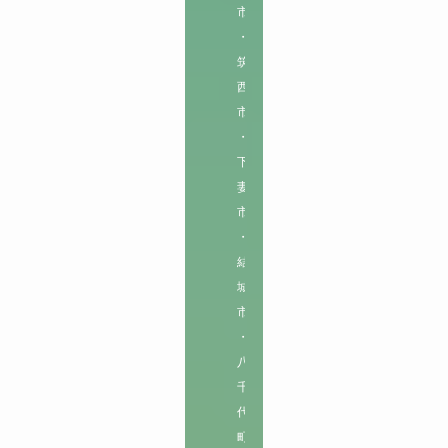
市
・
筑
西
市
・
下
妻
市
・
結
城
市
・
八
千
代
町