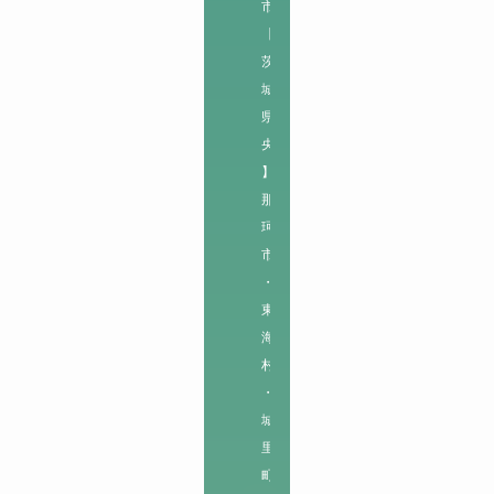
市

【
茨
城
県
央
】

那
珂
市
・
東
海
村
・
城
里
町