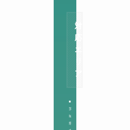
対
応
エ
リ
ア
■
茨
城
県