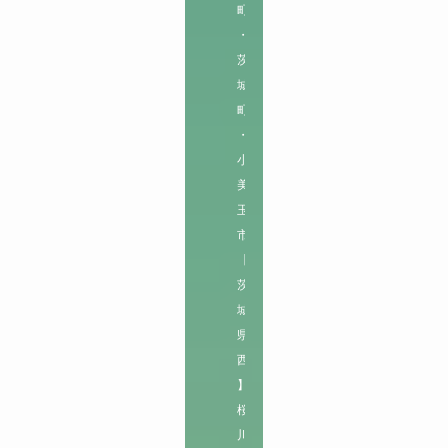
町
・
茨
城
町
・
小
美
玉
市

【
茨
城
県
西
】

桜
川