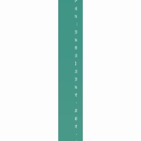
内
全
域
【
茨
城
県
北
】

北
茨
城
市
・
高
萩
市
・