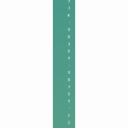
大
子
町
・
常
陸
太
田
市
・
常
陸
大
宮
市
・
日
立