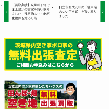
【買取実績】城里町下圷で
日立市西成沢町の「駐車場
床上浸水の古家を買い取り
のない空き家」を買い取り
ました｜残置物あり・老朽
ました
化物件も対応可能