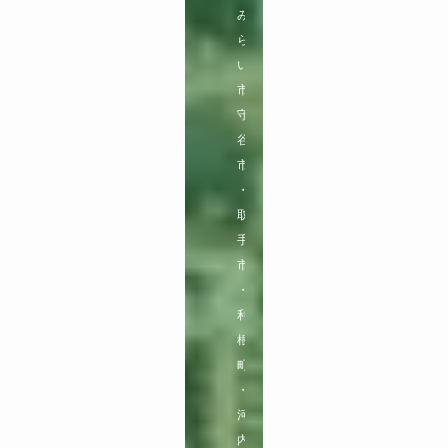
み
ら
い
市

守
谷
市
・
取
手
市
・
利
根
町
・
河
内