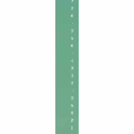
大
洗
町
・
茨
城
町
・
小
美
玉
市

【
茨
城
県
西
】
