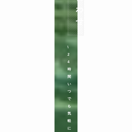
わ
せ
\
2
4
時
間
い
つ
で
も
気
軽
に