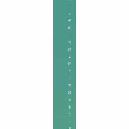
・
大
子
町
・
常
陸
太
田
市
・
常
陸
大
宮
市
・
日