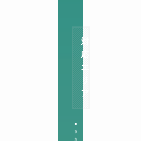
対
応
エ
リ
ア
■
茨
城