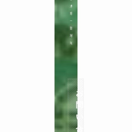
木
県
一
部
地
域
お
問
い
合