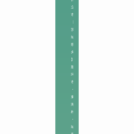
立
市

【
茨
城
県
央
】

那
珂
市
・
東
海
村
・
城