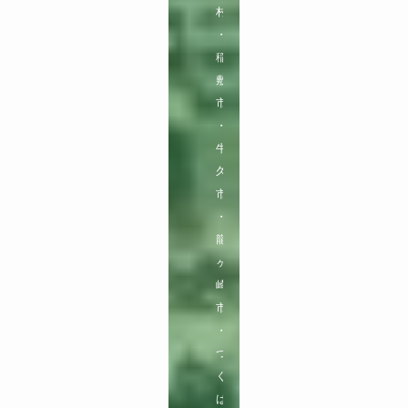
村
・
稲
敷
市
・
牛
久
市
・
龍
ヶ
崎
市
・
つ
く
ば