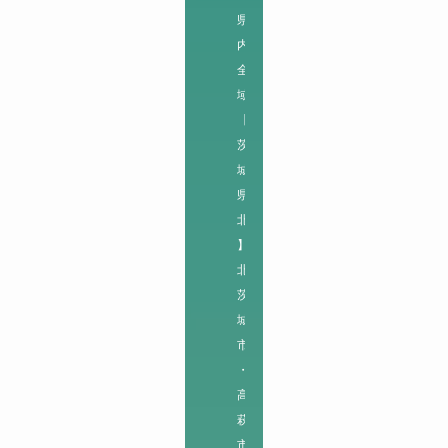
県
内
全
域
【
茨
城
県
北
】

北
茨
城
市
・
高
萩
市