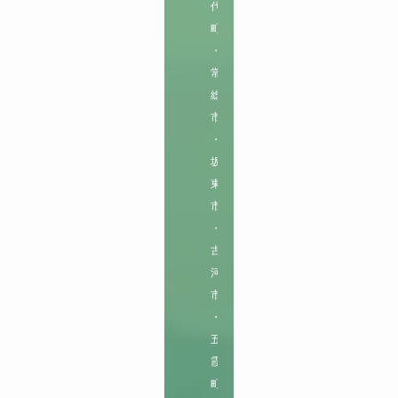
代
町
・
常
総
市
・
坂
東
市
・
古
河
市
・
五
霞
町