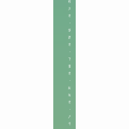
桜
川
市
・
筑
西
市
・
下
妻
市
・
結
城
市
・
八
千