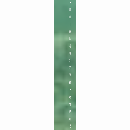
・
境
町

【
茨
城
県
南
】

石
岡
市
・
か
す
み
が
う