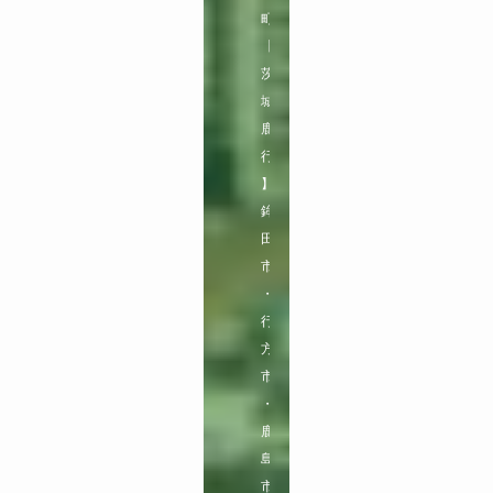
町

【
茨
城
鹿
行
】

鉾
田
市
・
行
方
市
・
鹿
島
市