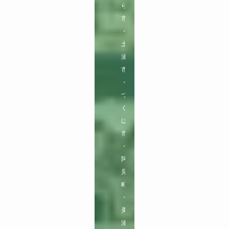
ら
市
・
土
浦
市
・
つ
く
ば
市
・
阿
見
町
・
美
浦