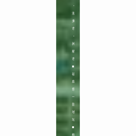
・
潮
来
市
・
神
栖
市

■
福
島
県
一
部
地
域
■
栃