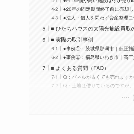
●FIT単価が高い施設は今が売り
●20年の固定期間終了前に売却
●法人・個人を問わず資産整理ニ
■ ひたちハウスの太陽光施設買取
■ 実際の取引事例
●事例①：茨城県那珂市｜低圧施設（
●事例②：福島県いわき市｜高圧施設
■ よくある質問（FAQ）
Q：パネルが古くても売れます
Q：土地は借りているのですが