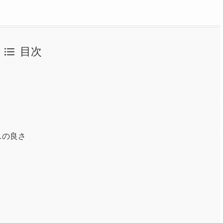
目次
スの良さ