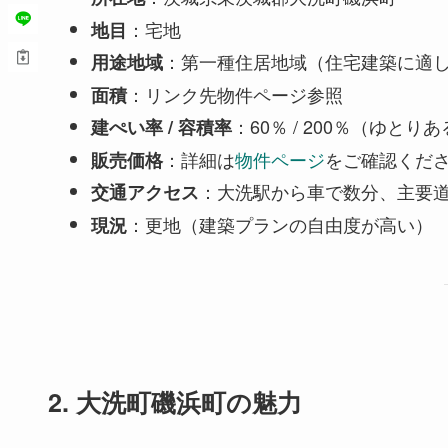
：宅地
地目
：第一種住居地域（住宅建築に適
用途地域
：リンク先物件ページ参照
面積
：60％ / 200％（ゆと
建ぺい率 / 容積率
：詳細は
物件ページ
をご確認くだ
販売価格
：大洗駅から車で数分、主要
交通アクセス
：更地（建築プランの自由度が高い）
現況
2. 大洗町磯浜町の魅力