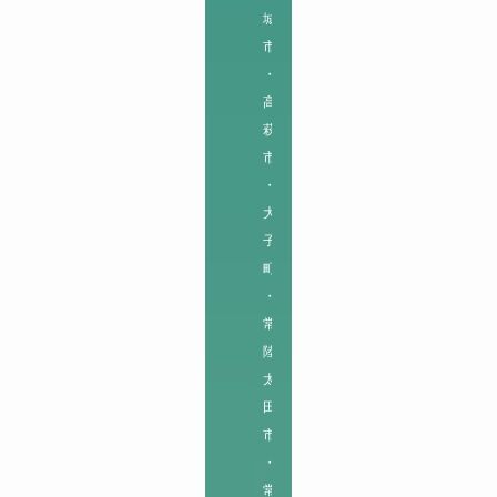
城
市
・
高
萩
市
・
大
子
町
・
常
陸
太
田
市
・
常