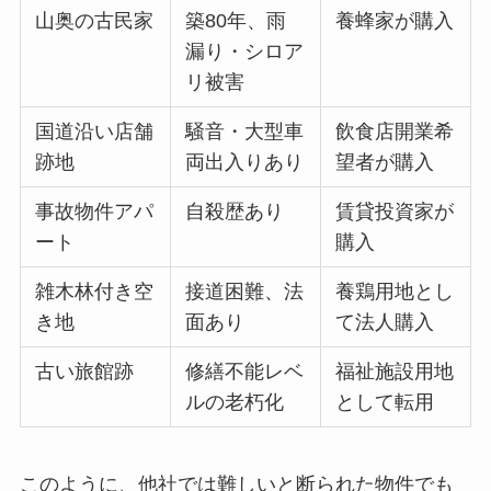
山奥の古民家
築80年、雨
養蜂家が購入
漏り・シロア
リ被害
国道沿い店舗
騒音・大型車
飲食店開業希
跡地
両出入りあり
望者が購入
事故物件アパ
自殺歴あり
賃貸投資家が
ート
購入
雑木林付き空
接道困難、法
養鶏用地とし
き地
面あり
て法人購入
古い旅館跡
修繕不能レベ
福祉施設用地
ルの老朽化
として転用
このように、他社では難しいと断られた物件でも