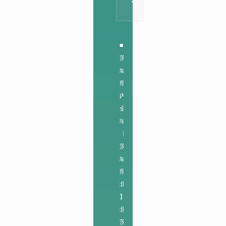
■
茨
城
県
内
全
域
【
茨
城
県
北
】

北
茨