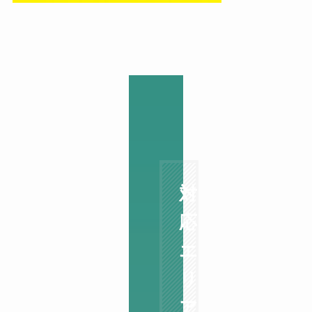
対
応
エ
リ
ア