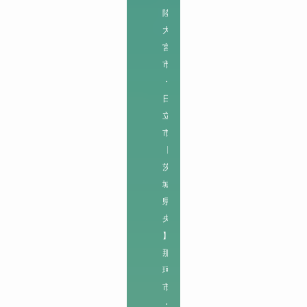
陸
大
宮
市
・
日
立
市

【
茨
城
県
央
】

那
珂
市
・