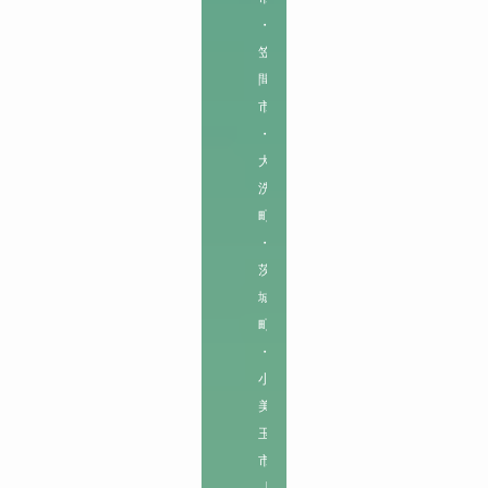
・
笠
間
市
・
大
洗
町
・
茨
城
町
・
小
美
玉
市
