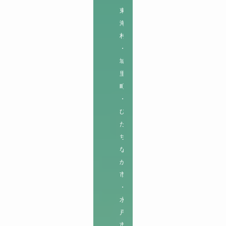
東
海
村
・
城
里
町
・
ひ
た
ち
な
か
市
・
水
戸
市