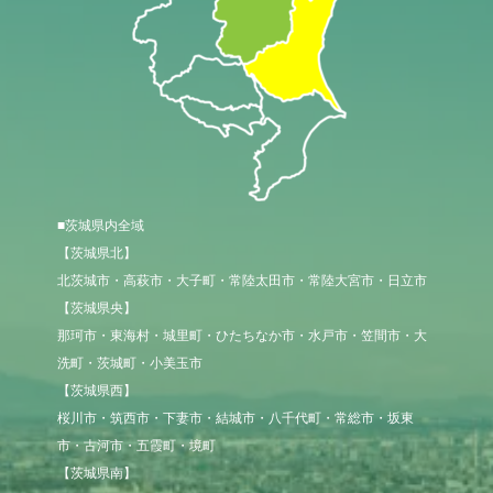
■茨城県内全域
【茨城県北】

北茨城市・高萩市・大子町・常陸太田市・常陸大宮市・日立市

【茨城県央】

那珂市・東海村・城里町・ひたちなか市・水戸市・笠間市・大
洗町・茨城町・小美玉市

【茨城県西】

桜川市・筑西市・下妻市・結城市・八千代町・常総市・坂東
市・古河市・五霞町・境町

【茨城県南】
