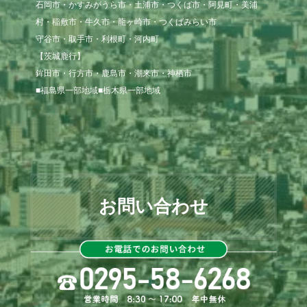
石岡市・かすみがうら市・土浦市・つくば市・阿見町・美浦
村・稲敷市・牛久市・龍ヶ崎市・つくばみらい市

守谷市・取手市・利根町・河内町

【茨城鹿行】

鉾田市・行方市・鹿島市・潮来市・神栖市

■福島県一部地域■栃木県一部地域
お問い合わせ