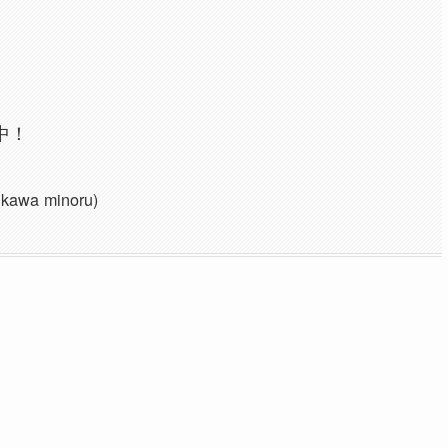
中！
a minoru)