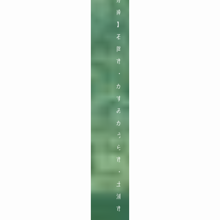
南
】

石
岡
市
・
か
す
み
が
う
ら
市
・
土
浦
市