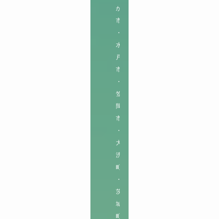
か
市
・
水
戸
市
・
笠
間
市
・
大
洗
町
・
茨
城
町