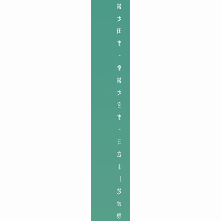
陸
太
田
市
・
常
陸
大
宮
市
・
日
立
市

【
茨
城
県