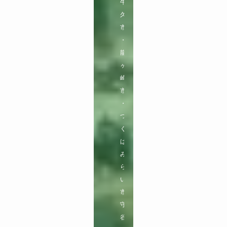
牛
久
市
・
龍
ヶ
崎
市
・
つ
く
ば
み
ら
い
市

守
谷