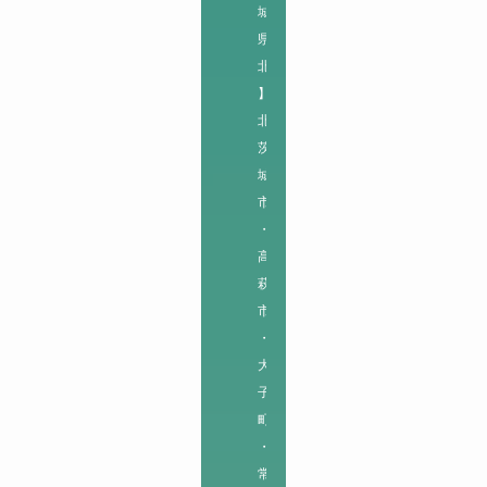
城
県
北
】

北
茨
城
市
・
高
萩
市
・
大
子
町
・
常