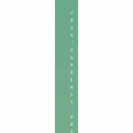
・
小
美
玉
市

【
茨
城
県
西
】

桜
川
市
・
筑
西
市