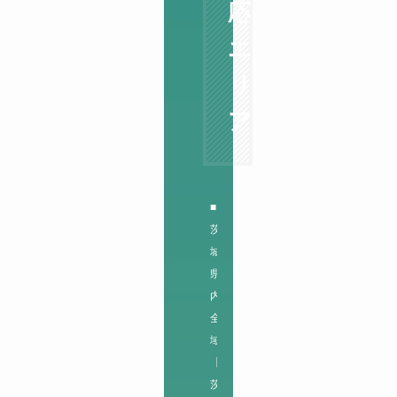
応
エ
リ
ア
■
茨
城
県
内
全
域
【
茨