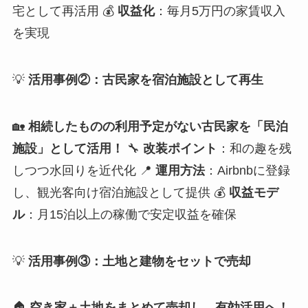
宅として再活用 💰
収益化
：毎月5万円の家賃収入
を実現
💡
活用事例②：古民家を宿泊施設として再生
🏡
相続したものの利用予定がない古民家を「民泊
施設」として活用！
🔧
改装ポイント
：和の趣を残
しつつ水回りを近代化 📍
運用方法
：Airbnbに登録
し、観光客向け宿泊施設として提供 💰
収益モデ
ル
：月15泊以上の稼働で安定収益を確保
💡
活用事例③：土地と建物をセットで売却
🏠
空き家＋土地をまとめて売却し、有効活用へ！