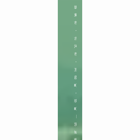
坂
東
市
・
古
河
市
・
五
霞
町
・
境
町

【
茨
城
県