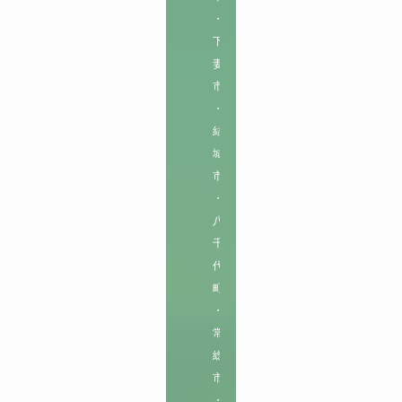
・
下
妻
市
・
結
城
市
・
八
千
代
町
・
常
総
市
・