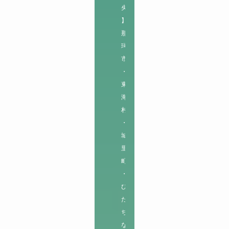
央
】

那
珂
市
・
東
海
村
・
城
里
町
・
ひ
た
ち
な