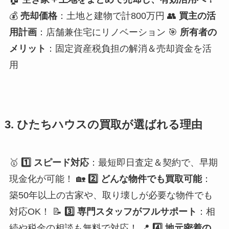
💰
売却価格
：土地と建物で計800万円 👥
買主の活
用計画
：店舗兼住宅にリノベーション 🎯
所有者の
メリット
：固定資産税負担の解消＆売却資金を活
用
3. ひたちハウスの買取が選ばれる理由
🥇
1️⃣ スピード対応
：最短即日査定＆契約で、早期
現金化が可能！ 🏡
2️⃣ どんな物件でも買取可能
：
築50年以上の古家や、取り壊しが必要な物件でも
対応OK！ 📝
3️⃣ 専門スタッフがフルサポート
：相
続や税金の相談も無料で対応！ 📍
4️⃣ 地元密着の