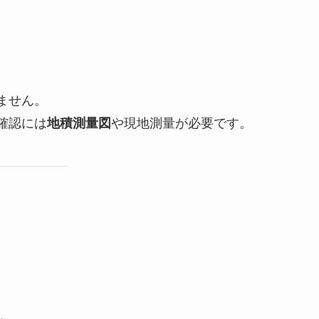
ません。
確認には
や現地測量が必要です。
地積測量図