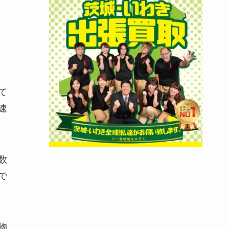
て
速
数
で
物