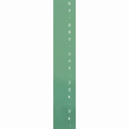
総
市
・
坂
東
市
・
古
河
市
・
五
霞
町
・
境
町

【