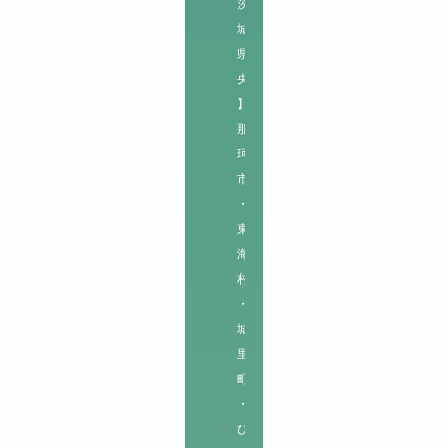
茨
城
県
央
】

那
珂
市
・
東
海
村
・
城
里
町
・
ひ