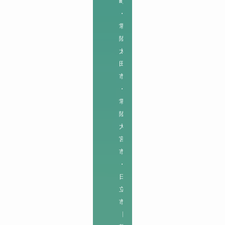
町
・
常
陸
太
田
市
・
常
陸
大
宮
市
・
日
立
市

【