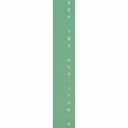
筑
西
市
・
下
妻
市
・
結
城
市
・
八
千
代
町
・
常