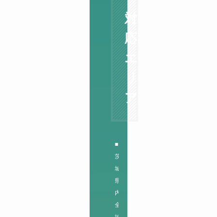
対
応
エ
リ
ア
■
茨
城
県
内
全