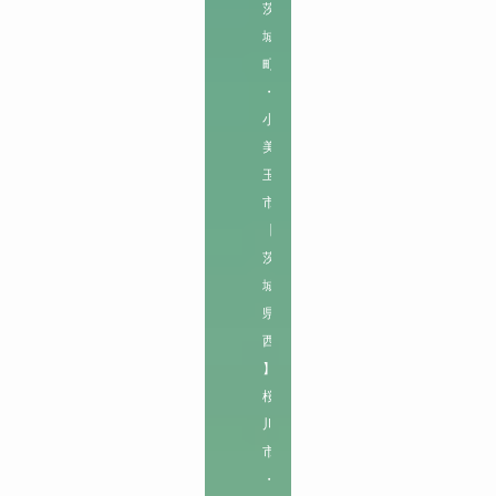
茨
城
町
・
小
美
玉
市

【
茨
城
県
西
】

桜
川
市
・