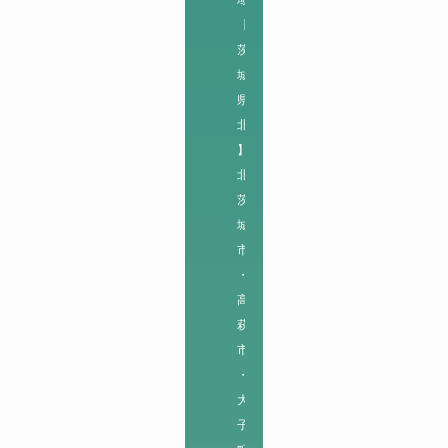
域
【
茨
城
県
北
】

北
茨
城
市
・
高
萩
市
・
大
子