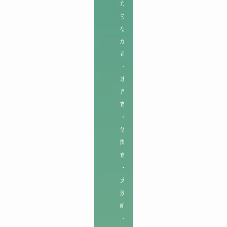
た
ち
な
か
市
・
水
戸
市
・
笠
間
市
・
大
洗
町
・