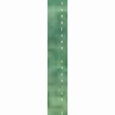
茨
城
県
南
】

石
岡
市
・
か
す
み
が
う
ら
市
・
土