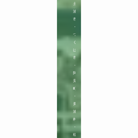
土
浦
市
・
つ
く
ば
市
・
阿
見
町
・
美
浦
村
・
稲