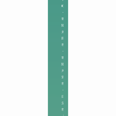
町
・
常
陸
太
田
市
・
常
陸
大
宮
市
・
日
立
市

【