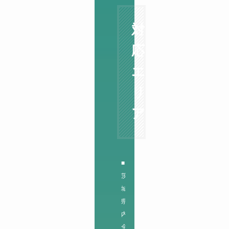
対
応
エ
リ
ア
■
茨
城
県
内
全