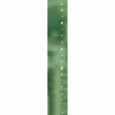
市

守
谷
市
・
取
手
市
・
利
根
町
・
河
内
町

【
茨