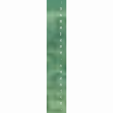
【
茨
城
県
南
】

石
岡
市
・
か
す
み
が
う
ら
市
・