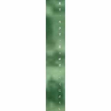
敷
市
・
牛
久
市
・
龍
ヶ
崎
市
・
つ
く
ば
み
ら
い