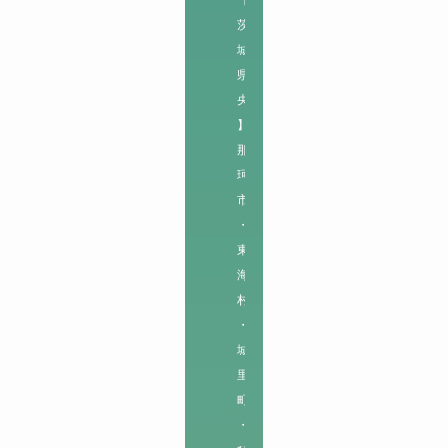
茨
城
県
央
】

那
珂
市
・
東
海
村
・
城
里
町
・