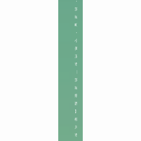
・
茨
城
町
・
小
美
玉
市

【
茨
城
県
西
】

桜
川
市