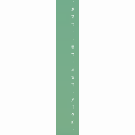
・
筑
西
市
・
下
妻
市
・
結
城
市
・
八
千
代
町
・