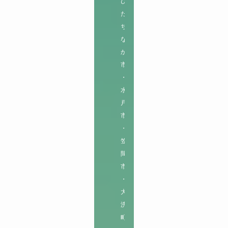
ひ
た
ち
な
か
市
・
水
戸
市
・
笠
間
市
・
大
洗
町