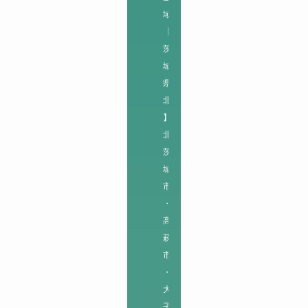
域
【
茨
城
県
北
】

北
茨
城
市
・
高
萩
市
・
大
子