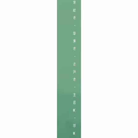
常
総
市
・
坂
東
市
・
古
河
市
・
五
霞
町
・
境
町
