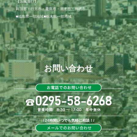
【茨城鹿行】

鉾田市・行方市・鹿島市・潮来市・神栖市

■福島県一部地域■栃木県一部地域
お問い合わせ
\ 24時間いつでも気軽に相談！/