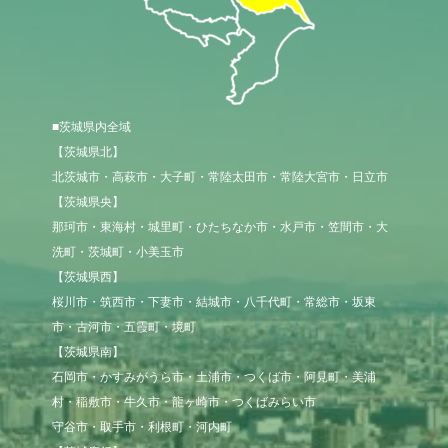
■茨城県内全域
【茨城県北】

北茨城市・高萩市・大子町・常陸太田市・常陸大宮市・日立市

【茨城県央】

那珂市・東海村・城里町・ひたちなか市・水戸市・笠間市・大
洗町・茨城町・小美玉市

【茨城県西】

桜川市・筑西市・下妻市・結城市・八千代町・常総市・坂東
市・古河市・五霞町・境町

【茨城県南】

石岡市・かすみがうら市・土浦市・つくば市・阿見町・美浦
村・稲敷市・牛久市・龍ヶ崎市・つくばみらい市

守谷市・取手市・利根町・河内町
