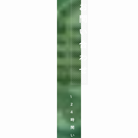
お
問
い
合
わ
せ
\
2
4
時
間
い