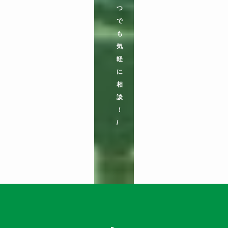
つ
で
も
気
軽
に
相
談
！
/