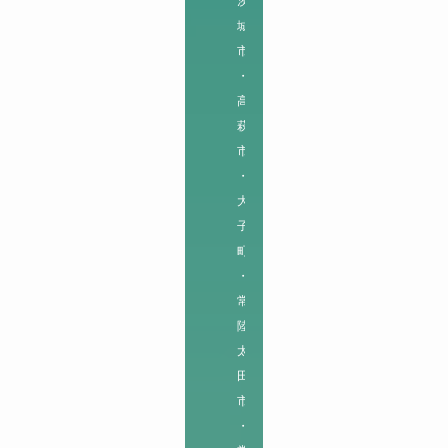
茨
城
市
・
高
萩
市
・
大
子
町
・
常
陸
太
田
市
・