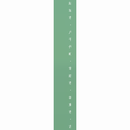
結
城
市
・
八
千
代
町
・
常
総
市
・
坂
東
市
・
古