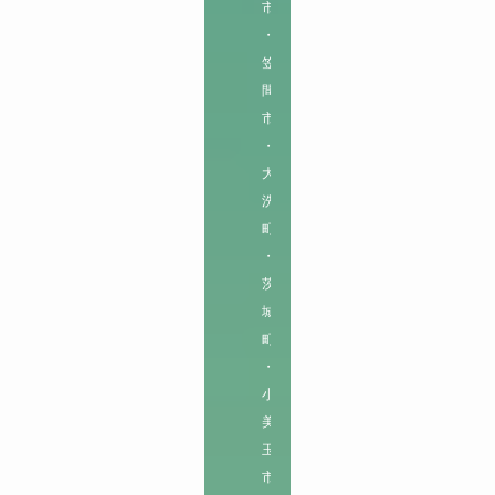
市
・
笠
間
市
・
大
洗
町
・
茨
城
町
・
小
美
玉
市
