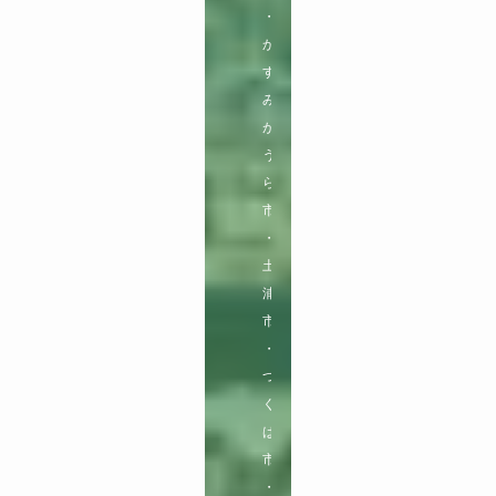
・
か
す
み
が
う
ら
市
・
土
浦
市
・
つ
く
ば
市
・