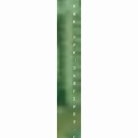
利
根
町
・
河
内
町

【
茨
城
鹿
行
】

鉾
田
市
・
行