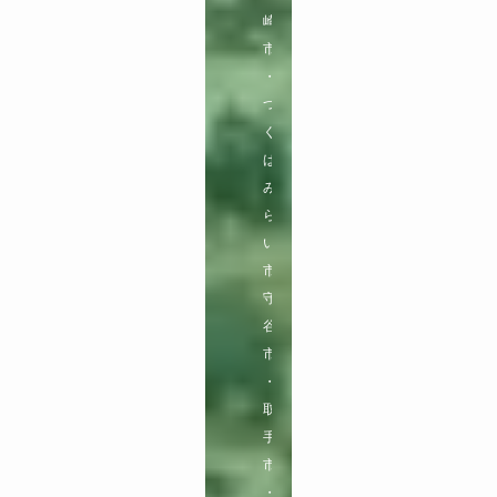
崎
市
・
つ
く
ば
み
ら
い
市

守
谷
市
・
取
手
市
・