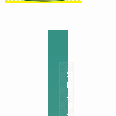
対
応
エ
リ