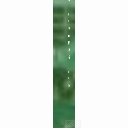
県
一
部
地
域
■
栃
木
県
一
部
地
域