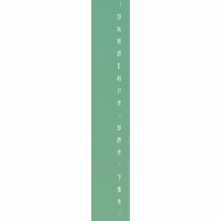
【
茨
城
県
西
】

桜
川
市
・
筑
西
市
・
下
妻
市
・