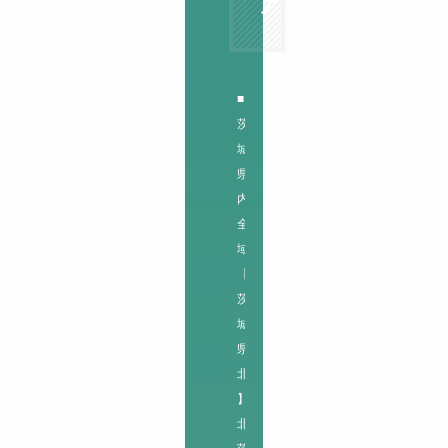
ア
■
茨
城
県
内
全
域
【
茨
城
県
北
】

北