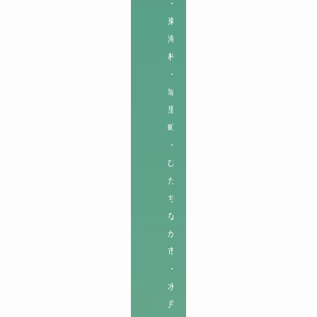
・
東
海
村
・
城
里
町
・
ひ
た
ち
な
か
市
・
水
戸