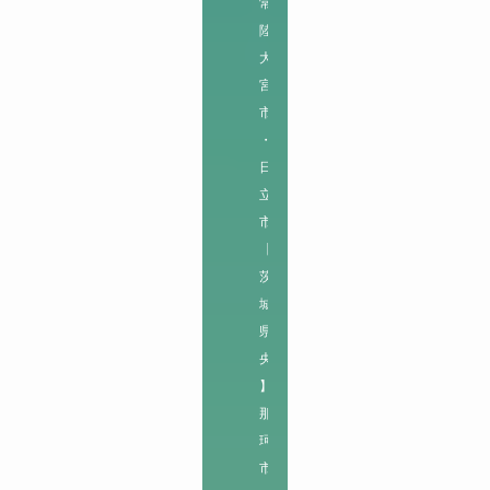
常
陸
大
宮
市
・
日
立
市

【
茨
城
県
央
】

那
珂
市