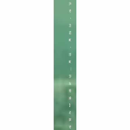
河
市
・
五
霞
町
・
境
町

【
茨
城
県
南
】

石
岡
市