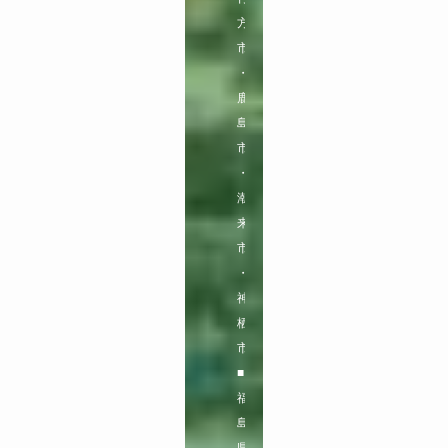
方
市
・
鹿
島
市
・
潮
来
市
・
神
栖
市

■
福
島