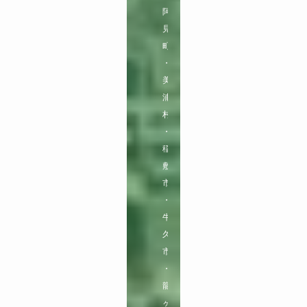
阿
見
町
・
美
浦
村
・
稲
敷
市
・
牛
久
市
・
龍
ヶ