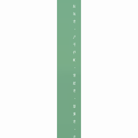
結
城
市
・
八
千
代
町
・
常
総
市
・
坂
東
市
・
古