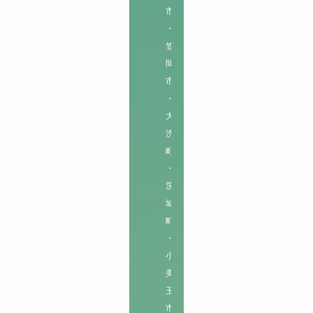
市
・
笠
間
市
・
大
洗
町
・
茨
城
町
・
小
美
玉
市
