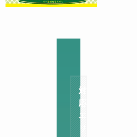
対
応
エ
リ