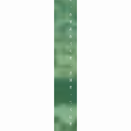
・
か
す
み
が
う
ら
市
・
土
浦
市
・
つ
く
ば
市