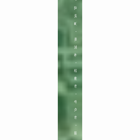
・
阿
見
町
・
美
浦
村
・
稲
敷
市
・
牛
久
市
・
龍