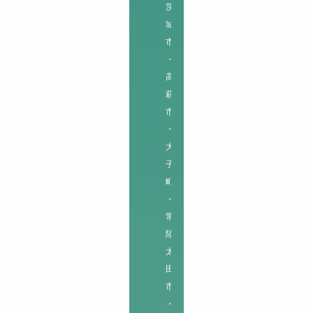
茨
城
市
・
高
萩
市
・
大
子
町
・
常
陸
太
田
市
・