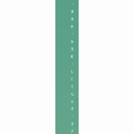
・
東
海
村
・
城
里
町
・
ひ
た
ち
な
か
市
・
水
戸