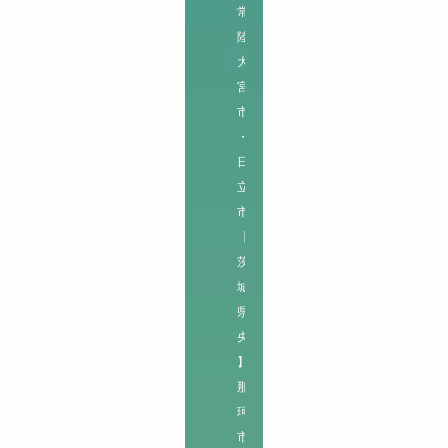
常
陸
大
宮
市
・
日
立
市

【
茨
城
県
央
】

那
珂
市