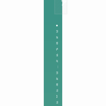
ア
■
茨
城
県
内
全
域
【
茨
城
県
北
】

北