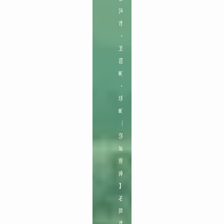
河
市
・
五
霞
町
・
境
町

【
茨
城
県
南
】

石
岡
市