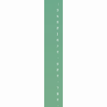
【
茨
城
県
西
】

桜
川
市
・
筑
西
市
・
下
妻
市
・