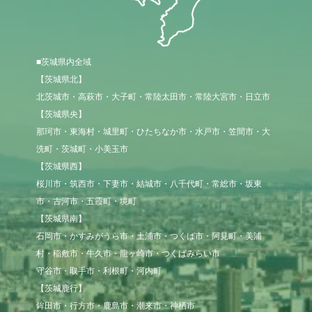
■茨城県内全域
【茨城県北】

北茨城市・高萩市・大子町・常陸太田市・常陸大宮市・日立市

【茨城県央】

那珂市・東海村・城里町・ひたちなか市・水戸市・笠間市・大
洗町・茨城町・小美玉市

【茨城県西】

桜川市・筑西市・下妻市・結城市・八千代町・常総市・坂東
市・古河市・五霞町・境町

【茨城県南】

石岡市・かすみがうら市・土浦市・つくば市・阿見町・美浦
村・稲敷市・牛久市・龍ヶ崎市・つくばみらい市

守谷市・取手市・利根町・河内町

【茨城鹿行】

鉾田市・行方市・鹿島市・潮来市・神栖市
