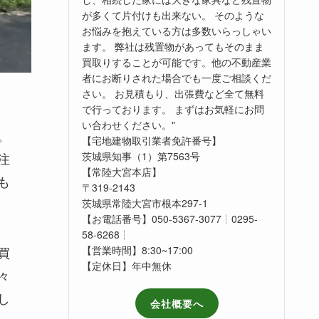
が多くて片付けも出来ない。 そのような
お悩みを抱えている方は多数いらっしゃい
ます。 弊社は残置物があってもそのまま
買取りすることが可能です。他の不動産業
者にお断りされた場合でも一度ご相談くだ
さい。 お見積もり、出張費など全て無料
で行っております。 まずはお気軽にお問
い合わせください。"
。
【宅地建物取引業者免許番号】
注
茨城県知事（1）第7563号
【常陸大宮本店】
も
〒319-2143
茨城県常陸大宮市根本297-1
【お電話番号】050-5367-3077┆0295-
58-6268┆
買
【営業時間】8:30~17:00
【定休日】年中無休
々
し
会社概要へ