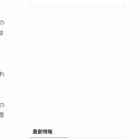
の
ま
れ
の
普
最新情報