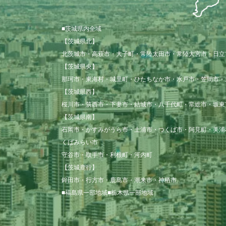
■茨城県内全域
【茨城県北】

北茨城市・高萩市・大子町・常陸太田市・常陸大宮市・日立市
【茨城県央】

那珂市・東海村・城里町・ひたちなか市・水戸市・笠間市・
【茨城県西】

桜川市・筑西市・下妻市・結城市・八千代町・常総市・坂東
【茨城県南】

石岡市・かすみがうら市・土浦市・つくば市・阿見町・美浦
くばみらい市

守谷市・取手市・利根町・河内町

【茨城鹿行】

鉾田市・行方市・鹿島市・潮来市・神栖市

■福島県一部地域■栃木県一部地域