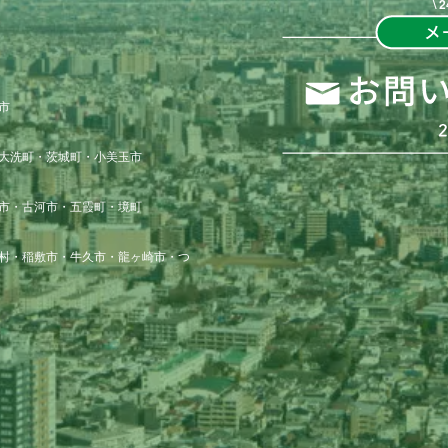
\


大洗町・茨城町・小美玉市

市・古河市・五霞町・境町

村・稲敷市・牛久市・龍ヶ崎市・つ