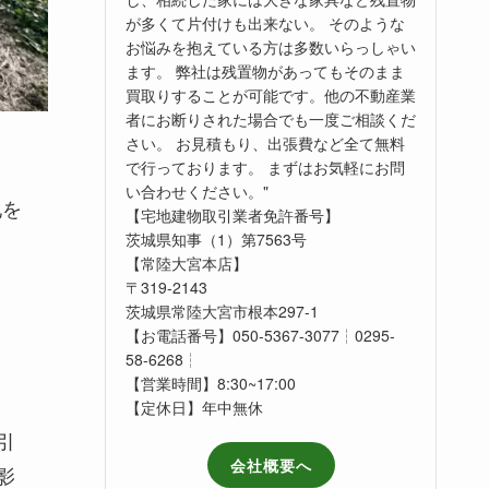
が多くて片付けも出来ない。 そのような
お悩みを抱えている方は多数いらっしゃい
ます。 弊社は残置物があってもそのまま
買取りすることが可能です。他の不動産業
者にお断りされた場合でも一度ご相談くだ
さい。 お見積もり、出張費など全て無料
で行っております。 まずはお気軽にお問
い合わせください。"
地を
【宅地建物取引業者免許番号】
茨城県知事（1）第7563号
【常陸大宮本店】
〒319-2143
茨城県常陸大宮市根本297-1
【お電話番号】050-5367-3077┆0295-
58-6268┆
【営業時間】8:30~17:00
【定休日】年中無休
引
会社概要へ
影