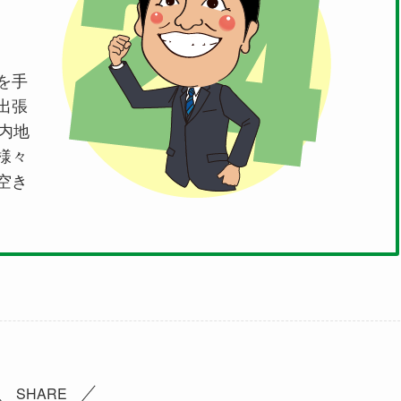
を手
出張
内地
様々
空き
SHARE