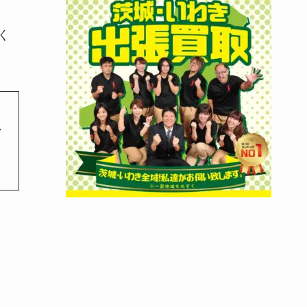
く
ス
要