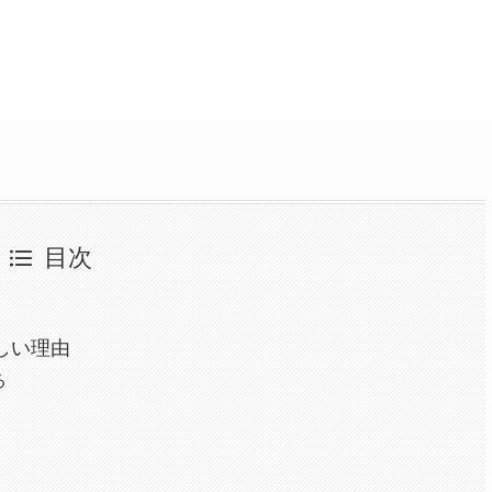
目次
しい理由
る