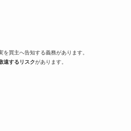
実を買主へ告知する義務があります。
があります。
敬遠するリスク
、